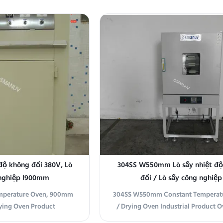
 an unchanging and
Precision Constant Temperature Ov
istent environment for
Supply AC380V 50HZ Internal Dim
d drying processes. This
900mm (width) × 1300mm (depth) 
o maintain a uniform heat
(height) 2 layers total Screen versi
 ensuring ...
(min width) - ...
độ không đổi 380V, Lò
304SS W550mm Lò sấy nhiệt độ
 nghiệp l900mm
đổi / Lò sấy công nghiệp
mperature Oven, 900mm
304SS W550mm Constant Temperat
rying Oven Product
/ Drying Oven Industrial Product 
quipment Name GX-RK-21
This industrial constant temperatur