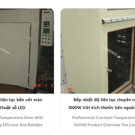
 stable and uniform
Constant Temperature Oven is a p
rol for industrial and
and reliable industrial oven desig
tions. Featuring advanced
precision temperature control appli
PID Control, this oven
Constructed with a durable stainle
s precise ...
exterior (600mm × ...
 liên tục bền với màn
Bếp nhiệt độ liên tục chuyên 
 thuật số LED
1000W Với kích thước bên ngoà
X 600mm X 800mm
 Temperature Oven With
Professional Constant Temperatu
y Efficient And Reliable
1000W Product Overview The Co
ture Oven The Constant
Temperature Oven provides reli