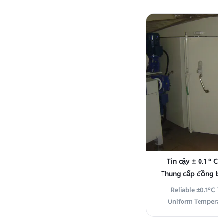
Temperature Oven,
Temperature Stove 
is a precision he
from high-quality st
s
Tin cậy ± 0,1 ° 
Thung cấp đồng b
thuật số LED c
Reliable ±0.1°C
Uniform Temperat
Display Product 