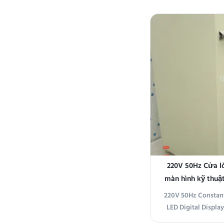
microprocessor 
laboratory, res
applications r
temperature stabil
Constant 
220V 50Hz Cửa lò
màn hình kỹ thuật
độ
220V 50Hz Constan
LED Digital Displa
Product Overview T