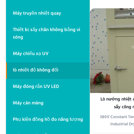
that provides
temperature-cons
Máy truyền nhiệt quay
various heating an
oven is designed t
Thiết bị sấy chân không bằng vi
source,
sóng
Máy chiếu xạ UV
lò nhiệt độ không đổi
Máy đóng rắn UV LED
Lò nướng nhiệt 
Máy cán màng
sấy công
380V Constant Te
Phụ kiện đồng hồ đo năng lượng
Industrial D
Specifications E