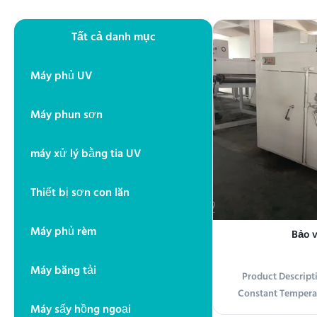
Tất cả danh mục
Máy phủ UV
Máy phun sơn
máy xử lý bằng tia UV
Thiết bị sơn con lăn
Máy phủ rèm
Bảo v
Máy băng tải
Product Descript
Constant Tempera
Máy sấy hồng ngoại
Temperature Oven 