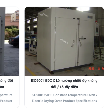
hông đổi
ISO9001 150C C Lò nướng nhiệt độ không
0Mm
đổi / Lò sấy điện
perature
ISO9001 150°C Constant Temperature Oven /
 Product
Electric Drying Oven Product Specifications
X-RK-23
Equipment Name OSM-JRKX-(300~2000)DZ