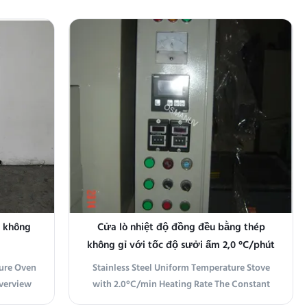
en Power
Precision Constant Temperature Oven Power
ensions
Supply AC380V 50HZ Internal Dimensions
× 1650mm
900mm (width) × 1300mm (depth) × 1650mm
on: 790mm
(height)2 layers totalScreen version: 790mm
(min width) ...
 không
Cửa lò nhiệt độ đồng đều bằng thép
không gỉ với tốc độ sưởi ấm 2,0 °C/phút
ure Oven
Stainless Steel Uniform Temperature Stove
Overview
with 2.0°C/min Heating Rate The Constant
e oven is
Temperature Oven is a high-quality