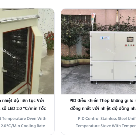
control, designed for
also known as Steady Heat Furna
earch, and industrial
Uniform-Heat Oven, is a highly ef
equiring exceptional
laboratory equipment designed to 
ity. Product Overview The
stable temperature for various exp
Temperature ...
and processes. ...
 nhiệt độ liên tục Với
PID điều khiển Thép không gỉ lò 
 số LED 2.0 °C/min Tốc
đồng nhất với nhiệt độ đồng nhấ
 làm mát
°C
t Temperature Oven With
PID Control Stainless Steel Uni
y 2.0°C/Min Cooling Rate
Temperature Stove With Temper
he Constant Temperature
Uniformity ±0.5°C Product Overv