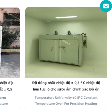
ce or
a high-quality laboratory oven that ensures
ficient
precise and consistent temperature control.
maintain
With its powerful 1000W heating element
eriments
and advanced technology, this oven meets
the ...
nhiệt độ
Độ đồng nhất nhiệt độ ± 0,5 ° C nhiệt độ
t ± 0,5
liên tục lò cho sưởi ấm chính xác Độ ổn
định cao
form
Temperature Uniformity ±0.5°C Constant
ature
Temperature Oven For Precision Heating
iew The
High Stability This Constant Temperature