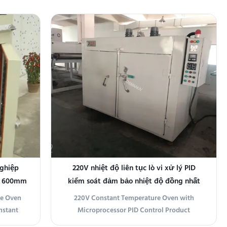
owerful
Oven offers superior temperature uniformity
ned for
and stability, making it ideal for a variety of
cations.
applications. The oven features an
ss steel
impressive ±0.5°C temperature uniformity
and power of ...
nghiệp
220V nhiệt độ liên tục lò vi xử lý PID
i 600mm
kiểm soát đảm bảo nhiệt độ đồng nhất
trong lò nhiệt ổn định
re Oven
220V Constant Temperature Oven with
nstant
Microprocessor PID Control Product
able,
Overview This Constant Temperature Oven