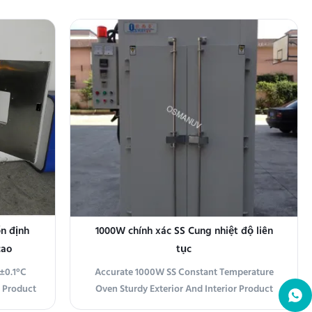
he-art
Temperature Oven provides exceptional
ise and
temperature consistency and accuracy for
cations.
various heating and curing applications.
rol and
Ideal for research, electronics, food
processing, and ...
n định
1000W chính xác SS Cung nhiệt độ liên
cao
tục
±0.1°C
Accurate 1000W SS Constant Temperature
t Product
Oven Sturdy Exterior And Interior Product
e Oven,
Overview The Constant Temperature Oven is