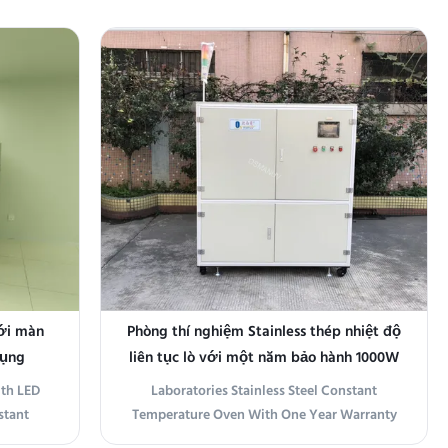
various
features microprocessor PID control to
uring a
ensure exceptional temperature uniformity
ay and
in steady heat applications. Designed to
e of
maintain precise, unchanging temperatures,
 ...
it delivers uniform ...
với màn
Phòng thí nghiệm Stainless thép nhiệt độ
dụng
liên tục lò với một năm bảo hành 1000W
th LED
Laboratories Stainless Steel Constant
stant
Temperature Oven With One Year Warranty
rocessor
1000W Product Overview The Constant