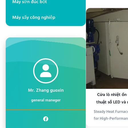
Máy sơn đúc bột
Precision Constant
Supply AC380V 50
Máy sấy công nghiệp
900mm (width) × 1
(height)2 layers t
(min width)
Mr. Zhang guoxin
Cửa lò nhiệt ổn
general maneger
thuật số LED và 
Steady Heat Furnace
for High-Performan
Constant Tempera