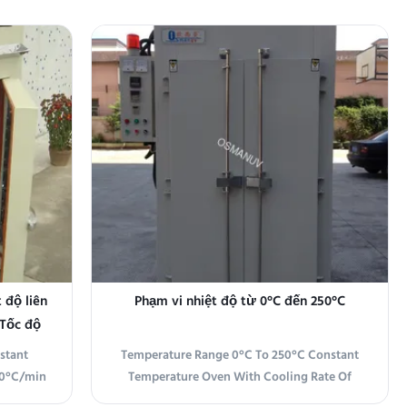
ng curing
laboratory oven designed for precise and
and
accurate temperature control. It is the ideal
pports
solution for industries and research facilities
/cm² and
that require a uniform heating environment
for ...
 độ liên
Phạm vi nhiệt độ từ 0°C đến 250°C
 Tốc độ
stant
Temperature Range 0°C To 250°C Constant
.0°C/min
Temperature Oven With Cooling Rate Of
 Constant
2.0°C/min Product Overview This Constant