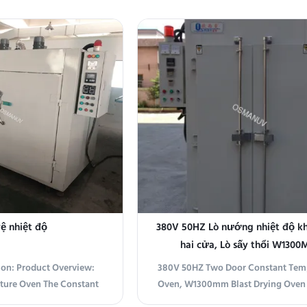
ệ nhiệt độ
380V 50HZ Lò nướng nhiệt độ k
hai cửa, Lò sấy thổi W130
ion: Product Overview:
380V 50HZ Two Door Constant Tem
ture Oven The Constant
Oven, W1300mm Blast Drying Oven
is a steady heat furnace
Specifications Equipment Name G