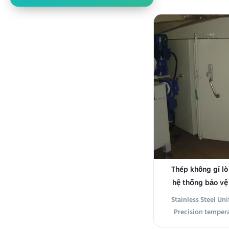
efficient and reli
meet the needs of
precise and constan
is essential e
lab
Thép không gỉ lò
hệ thống bảo vệ 
Stainless Steel U
Precision temper
over-temperature p