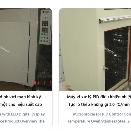
 Temperature Oven Power
suitable for experimental UV coati
HZ Internal Dimensions
numerical testing, research 
300mm (depth) × 1650mm
development applications. It su
otalScreen version: 790mm
energy requirements of 50-800MJ
 - 880mm (max ...
can perform repeated ...
 định với màn hình kỹ
Máy vi xử lý PID điều khiển nhiệt
một cho hiệu suất cao
tục lò thép không gỉ 2.0 °C/min
làm mát
 with LED Digital Display
Microprocessor PID Control Con
ce Product Overview The
Temperature Oven Stainless Steel 2
ture Oven is a highly
Cooling Rate Product Overview The