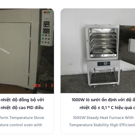
able product designed to
Temperature Oven is a state-of-t
 various industries for
product designed to provide prec
t temperature control. It
uniform heat for a variety of appli
quipment for research
With its digital temperature cont
oratori...
efficient ...
 nhiệt độ đồng bộ với
1000W lò sưởi ổn định với độ ổ
nhiệt độ cao PID điều
nhiệt độ ± 0,1 ° C hiệu quả 
khiển
niform Temperature Stove
1000W Steady Heat Furnace With 
ature control oven with
Temperature Stability High Efficien
rotection system and PID
Overview The Constant Temperatur