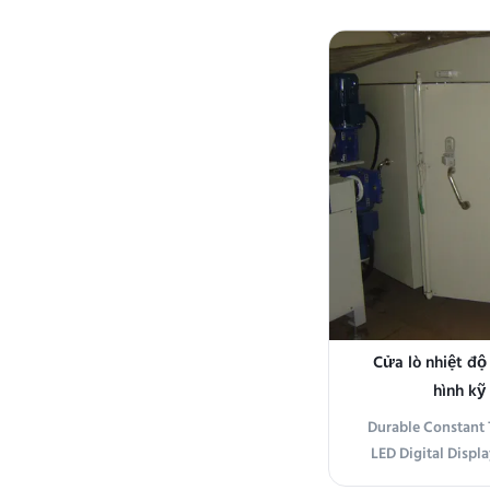
Oven provides
temperature cont
laboratory applica
Microprocessor 
deliver
Cửa lò nhiệt độ
hình kỹ
Durable Constant
LED Digital Displa
Constant Tempera