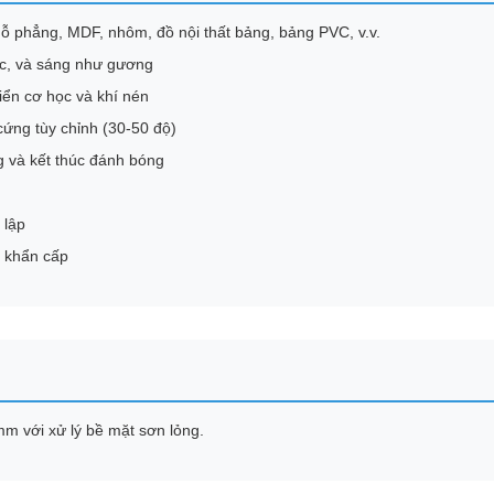
gỗ phẳng, MDF, nhôm, đồ nội thất bảng, bảng PVC, v.v.
ọc, và sáng như gương
iển cơ học và khí nén
ứng tùy chỉnh (30-50 độ)
 và kết thúc đánh bóng
 lập
c khẩn cấp
m với xử lý bề mặt sơn lỏng.