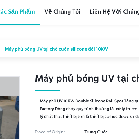
Các Sản Phẩm
Về Chúng Tôi
Liên Hệ Với Chúng
Máy phủ bóng UV tại chỗ cuộn silicone đôi 10KW
Máy phủ bóng UV tại ch
Máy phủ bóng UV tại ch
Máy phủ UV 10KW Double Silicone Roll Spot Tổng q
Factory Dòng chảy quy trình thường là: xử lý trư
lý chất thải.Thiết bị sơn là thiết bị cơ học được sử 
Place of Origin:
Trung Quốc