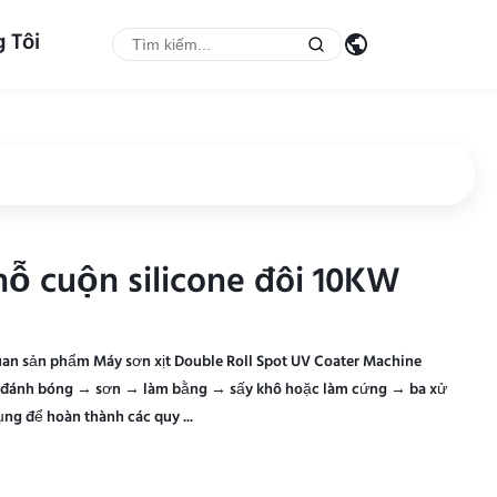
 Tôi
ỗ cuộn silicone đôi 10KW
ỗ cuộn silicone đôi 10KW
uan sản phẩm Máy sơn xịt Double Roll Spot UV Coater Machine
ớc, đánh bóng → sơn → làm bằng → sấy khô hoặc làm cứng → ba xử
dụng để hoàn thành các quy ...