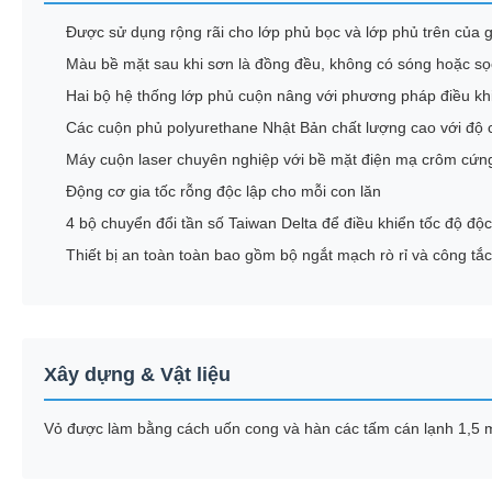
Được sử dụng rộng rãi cho lớp phủ bọc và lớp phủ trên của 
Màu bề mặt sau khi sơn là đồng đều, không có sóng hoặc s
Hai bộ hệ thống lớp phủ cuộn nâng với phương pháp điều kh
Các cuộn phủ polyurethane Nhật Bản chất lượng cao với độ c
Máy cuộn laser chuyên nghiệp với bề mặt điện mạ crôm cứng
Động cơ gia tốc rỗng độc lập cho mỗi con lăn
4 bộ chuyển đổi tần số Taiwan Delta để điều khiển tốc độ độc
Thiết bị an toàn toàn bao gồm bộ ngắt mạch rò rỉ và công tắ
Xây dựng & Vật liệu
Vỏ được làm bằng cách uốn cong và hàn các tấm cán lạnh 1,5 m