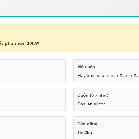
áy phun sơn 10KW
Màu sắc:
Máy tính màu trắng / Xanh / X
Cuộn lớp phủ:
Con lăn silicon
Cân nặng:
1500kg