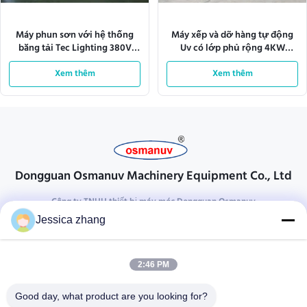
Máy phun sơn với hệ thống
Máy xếp và dỡ hàng tự động
băng tải Tec Lighting 380V
Uv có lớp phủ rộng 4KW
28kw
1600mm
Xem thêm
Xem thêm
Dongguan Osmanuv Machinery Equipment Co., Ltd
Công ty TNHH thiết bị máy móc Dongguan Osmanuv
Jessica zhang
Liên hệ
28 công nghiệp thứ hai, Liu chong wei, Wanjiang, DongGuan,
2:46 PM
Quảng Đông, Trung Quốc
86-769 -88125248
Good day, what product are you looking for?