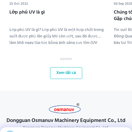
25 Oct 2022
06 Sep 202
Lớp phủ UV là gì
Chúng tô
Gặp chún
2 Pack 2
Lớp phủ UV là gì? Lớp phủ UV là một hợp chất trong
Tin vui! 
suốt được phủ lên giấy khi còn ướt, sau đó được
Đông Quan
làm khô ngay lập tức bằng ánh sáng cực tím (UV
bày tại Tr
coating là viết tắt của ultraviolet coating). Có nhiều
2025 từ n
loại hợp chất được sử dụng để phủ lên giấy; hóa
cơ hội qua
chất phủ UV bao gồm polyethylene, canxi cacbonat
trường đa
và ...
Xem tất cả
Dongguan Osmanuv Machinery Equipment Co., Ltd
Dongguan Osmanuv Machinery Equipment Co., Ltd.